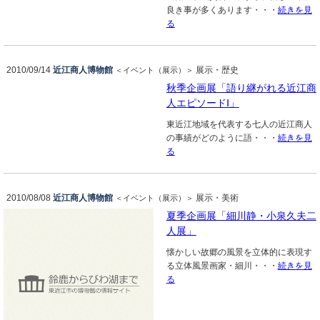
良き事が多くあります・・・
続きを見
る
2010/09/14
近江商人博物館
展示・歴史
＜イベント（展示）＞
秋季企画展「語り継がれる近江商
人エピソードⅠ」
東近江地域を代表する七人の近江商人
の事績がどのように語・・・
続きを見
る
2010/08/08
近江商人博物館
展示・美術
＜イベント（展示）＞
夏季企画展「細川静・小泉久夫二
人展」
懐かしい故郷の風景を立体的に表現す
る立体風景画家・細川・・・
続きを見
る