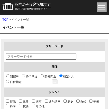
TOP
> イベント一覧
イベント一覧
フリーワード
開催
開催中
終了間近
開催間近
指定なし
...
日付指定
ジャンル
展示
体験
講座
通年講座
歴史
自然
美術
科学
技術
その他