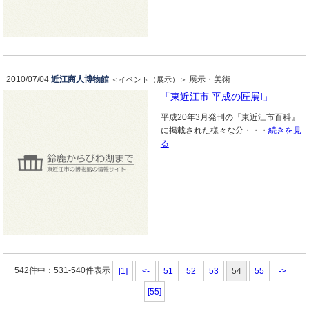
2010/07/04
近江商人博物館
展示・美術
＜イベント（展示）＞
「東近江市 平成の匠展Ⅰ」
平成20年3月発刊の『東近江市百科』
に掲載された様々な分・・・
続きを見
る
542件中：531-540件表示
[1]
<-
51
52
53
54
55
->
[55]