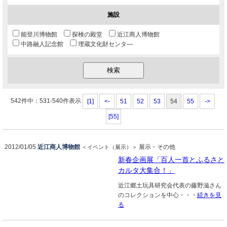
施設
能登川博物館
探検の殿堂
近江商人博物館
中路融人記念館
埋蔵文化財センタ―
542件中：531-540件表示
[1]
<-
51
52
53
54
55
->
[55]
2012/01/05
近江商人博物館
展示・その他
＜イベント（展示）＞
新春企画展「百人一首とふるさと
カルタ大集合！」
近江郷土玩具研究会代表の藤野滋さん
のコレクションを中心・・・
続きを見
る