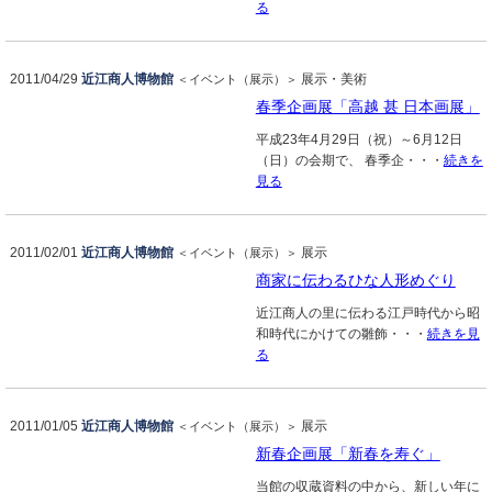
る
2011/04/29
近江商人博物館
展示・美術
＜イベント（展示）＞
春季企画展「高越 甚 日本画展」
平成23年4月29日（祝）～6月12日
（日）の会期で、 春季企・・・
続きを
見る
2011/02/01
近江商人博物館
展示
＜イベント（展示）＞
商家に伝わるひな人形めぐり
近江商人の里に伝わる江戸時代から昭
和時代にかけての雛飾・・・
続きを見
る
2011/01/05
近江商人博物館
展示
＜イベント（展示）＞
新春企画展「新春を寿ぐ」
当館の収蔵資料の中から、新しい年に