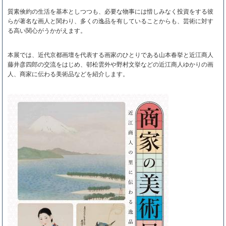
質素倹約の生活を基本としつつも、必要な物事には惜しみなく投資をする彼
らが著名な画人と関わり、多くの逸品を有していることからも、芸術に対す
る高い関心がうかがえます。
本展では、近代京都画壇を代表する画家のひとりである山本春挙と近江商人
藤井彦四郎の交流をはじめ、邨松雲外や野村文挙などの近江商人ゆかりの画
人、商家に伝わる美術品などを紹介します。