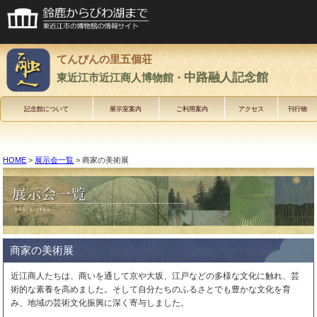
てんびんの里五個荘
中路融人記念館
東近江市近江商人博物館・
記念館について
展示室案内
ご利用案内
アクセス
刊行物
HOME
>
展示会一覧
> 商家の美術展
商家の美術展
近江商人たちは、商いを通して京や大坂、江戸などの多様な文化に触れ、芸
術的な素養を高めました。そして自分たちのふるさとでも豊かな文化を育
み、地域の芸術文化振興に深く寄与しました。