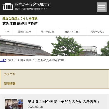
身近な自然とくらしを体験
東近江市 能登川博物館
TOP
博物館だより
展示・催し物
施設・アクセス
地域のご案内
TOP
>第１３４回企画展「子どものための考古学」
カテゴリ
新着情報
第１３４回企画展「子どものための考古学」
2020/03/18