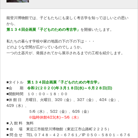
能登川博物館では、子どもたちにも楽しく考古学を知ってほしいとの思い
から、
第１３４回企画展「子どものための考古学」
を開催いたします。
私たちの暮らす学校や家の地面の下の下の下は・・・
どのような空間が広がっているのでしょうか。
一つの土器片が、発掘されてから展示されるまでの工程を紹介します。
■タイトル
第１３４回企画展「子どものための考古学」
■会 期
令和２(２０２０)年３月１８日(水)～６月２８日(日)
■開館時間 １０：００－１８：００
■休 館 日 月曜日、火曜日、3/20（金）、3/27（金）、4/24（金）、
4/29（水）、
５/6（水）、5/22（金）、6/26（金）
※臨時休館4/23(木)～5/6（水）
■ 入 館 料 無料
■ 会 場 東近江市能登川博物館（東近江市山路町２２２５）
■ 問 合 せ TEL ０７４８－４２－６７６１／IP ０５０－５８０１－６７６