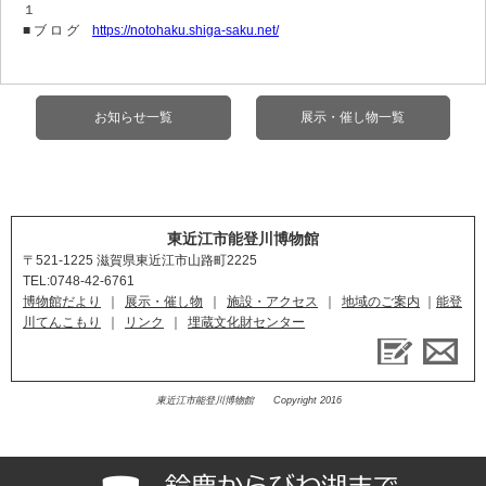
１
■ ブ ロ グ
https://notohaku.shiga-saku.net/
お知らせ一覧
展示・催し物一覧
東近江市能登川博物館
〒521-1225
滋賀県東近江市山路町2225
TEL:0748-42-6761
博物館だより
｜
展示・催し物
｜
施設・アクセス
｜
地域のご案内
能登
川てんこもり
｜
リンク
｜
埋蔵文化財センター
東近江市能登川博物館 Copyright 2016