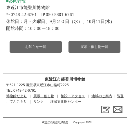
■お問合せ
東近江市能登川博物館
℡ 0748-42-6761 IP 050-5801-6761
休館日：月・火曜日、9月２０日（水）、10月11日(水)
開館時間：10：00ー18：00
お知らせ一覧
展示・催し物一覧
東近江市能登川博物館
〒521-1225
滋賀県東近江市山路町2225
TEL:0748-42-6761
博物館だより
｜
展示・催し物
｜
施設・アクセス
｜
地域のご案内
能登
川てんこもり
｜
リンク
｜
埋蔵文化財センター
東近江市能登川博物館 Copyright 2016