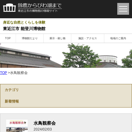
身近な自然とくらしを体験
東近江市 能登川博物館
TOP
博物館だより
展示・催し物
施設・アクセス
地域のご案内
TOP
>水鳥観察会
カテゴリ
新着情報
水鳥観察会
2024/02/03