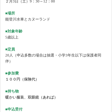
２月3日（土）9：30～12：00
■場所
能登川水車とカヌーランド
■
対象年齢
5歳以上
■
定員
20人（申込
多数の場合は抽選・小学3年生以下は保護者同
伴）
■参加費
１００円（保険代）
■持ち物
暖かい服装、双眼鏡（あれば）
■申込受付