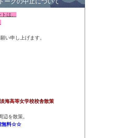
ートークの中止について
ントは、
。
お願い申し上げます。
旧淡海高等女学校校舎散策
周辺を散策。
館無料☆☆