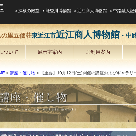
探検の殿堂
能登川博物館
近江商人博物館
中路融人記
近江商人博物館
んの里五個荘
東近江市
・中
について
展示室案内
ご利用案内
ME
>
講座・催し物
> 【重要】10月12日(土)開催の講座およびギャラ