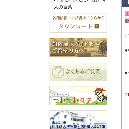
人の言葉
●
1
●
1