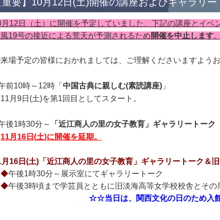
【重要】10月12日(土)開催の講座およびギャラリ
10月12日（土）に開催を予定していました、下記の講座とイベ
台風19号の接近による荒天が予測されるため
開催を中止します
ご来場予定の皆様におかれましては、ご理解くださいますよう
午前10時～12時「
中国古典に親しむ(素読講座)
」
1月9日(土)を第1回目としてスタート。
午後1時30分～
「近江商人の里の女子教育」ギャラリートーク
11月16日(土)に開催を延期。
1月16日(土)「近江商人の里の女子教育」ギャラリートーク＆
◆
午後1時30分～展示室にてギャラリートーク
◆
午後3時頃まで学芸員とともに旧淡海高等女学校校舎とその
☆☆当日は、関西文化の日のため入