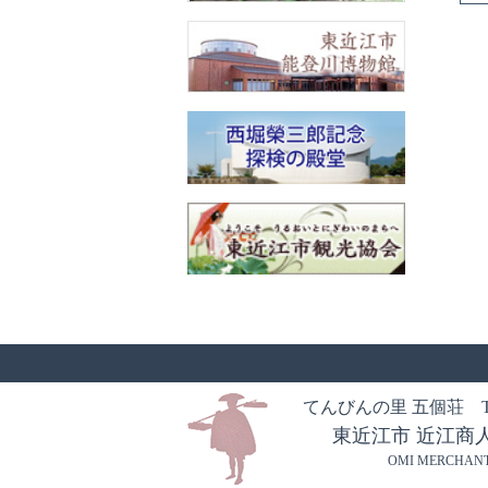
てんびんの里 五個荘
東近江市
近江商
OMI MERCHANT