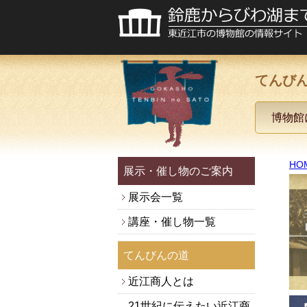
てんび
博物館
HO
展示・催し物のご案内
展示会一覧
講座・催し物一覧
てんびんの道
近江商人とは
21世紀に伝えたい近江商