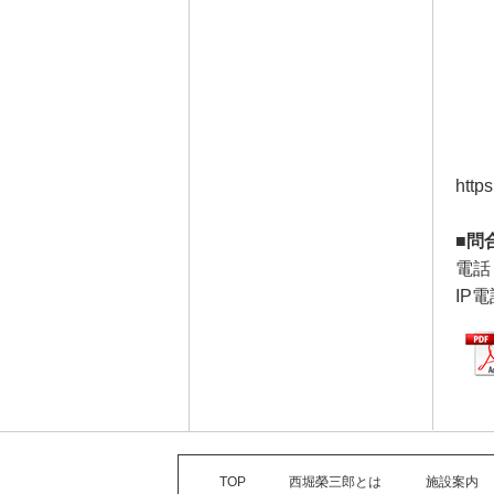
https
■問
電話 
IP電
TOP
西堀榮三郎とは
施設案内