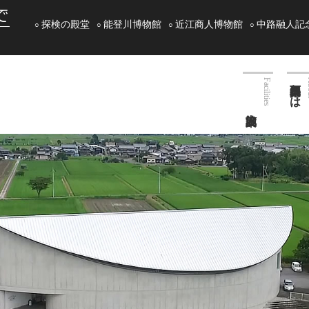
探検の殿堂
能登川博物館
近江商人博物館
中路融人記
西堀榮三郎とは