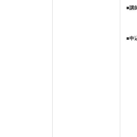
■講
金
東
■申