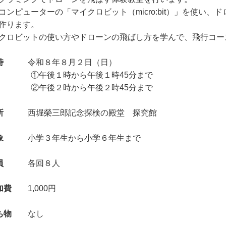
コンピューターの「マイクロビット（micro:bit）」を使い
作ります。
クロビットの使い方やドローンの飛ばし方を学んで、飛行コー
時
令和８年８月２日（日）
午後１時から午後１時45分まで
午後２時から午後２時45分まで
所
西堀榮三郎記念探検の殿堂 探究館
象
小学３年生から小学６年生まで
員
各回８人
加費
1,000円
ち物
なし