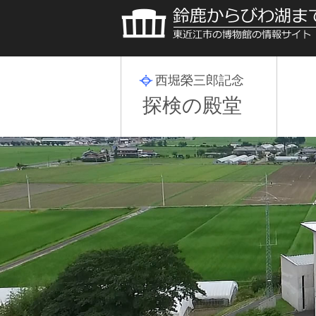
西堀榮三郎記念
探検の殿堂