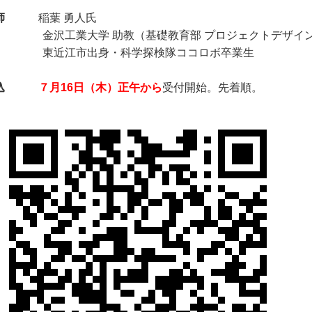
師
稲葉 勇人氏
沢工業大学 助教（基礎教育部 プロジェクトデザイン
近江市出身・科学探検隊ココロボ卒業生
込
７月16日（木）正午から
受付開始。先着順。