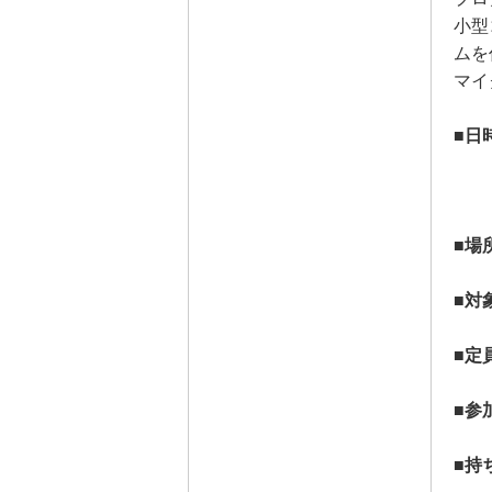
小型
ムを
マイ
■日
①
②
■場
■対
■定
■参
■持