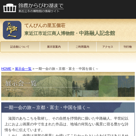
てんびんの里五個荘
中路融人記念館
東近江市近江商人博物館・
記念館について
展示室案内
ご利用案内
アクセス
刊行物
HOME
>
展示会一覧
> 一期一会の旅～京都・富士・中国を描く～
一期一会の旅～京都・富士・中国を描く～
滋賀のあちこちを取材し、その自然を抒情的に描いた中路融人。半世紀以
上におよぶ画業の中で生まれた作品は、地域の何気ない風景に宿る豊かな詩
情を今に伝えています。
しかし、中路は滋賀の風景しか描いてこなかったというわけではありませ