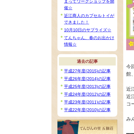
まってワークショップを開
催☆
近江商人のカプセルトイが
できました！
10月10日のサプライズ☆
てんちゃん、春のお出かけ
情報☆
過去の記事
今
平成27年度(2015)の記事
館
平成26年度(2014)の記事
平成25年度(2013)の記事
近
平成24年度(2012)の記事
近
平成23年度(2011)の記事
コ
平成22年度(2010)の記事
み