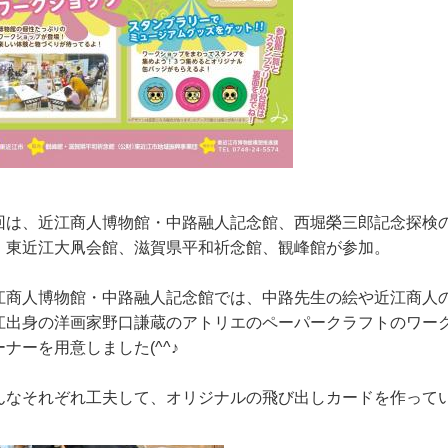
回は、近江商人博物館・中路融人記念館、西堀榮三郎記念探検
、東近江大凧会館、滋賀県平和祈念館、観峰館が参加。
江商人博物館・中路融人記念館では、中路先生の絵や近江商人
江出身の洋画家野口謙蔵のアトリエのペーパークラフトのワー
ーナーを用意しました(^^♪
んなそれぞれ工夫して、オリジナルの飛び出しカードを作って