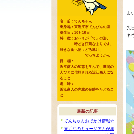
ま
名 前：てんちゃん
出身地：東近江市てんびんの里
先
誕生日：10月10日
キ
特 徴：おへそが「て」の形。
時どき江州なまりです。
好きな食べ物：どろ亀汁、
でっちようかん
目 標：
近江商人の知恵を学んで、世間の
人びとに信頼される近江商人にな
ること
趣 味：
近江商人の先輩の足跡をたどるこ
と
最新の記事
てんちゃんおでかけ情報☆
東近江のミュージアムが集