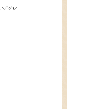
^o^)／