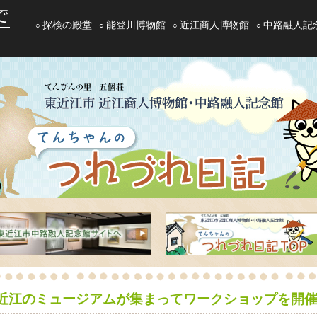
探検の殿堂
能登川博物館
近江商人博物館
中路融人記
近江のミュージアムが集まってワークショップを開